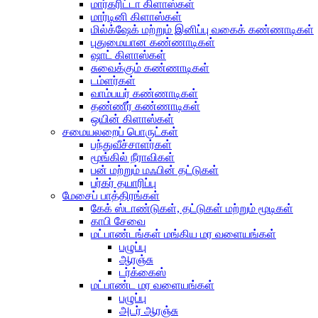
மார்கரிட்டா கிளாஸ்கள்
மார்டினி கிளாஸ்கள்
மில்க்‌ஷேக் மற்றும் இனிப்பு வகைக் கண்ணாடிகள்
புதுமையான கண்ணாடிகள்
ஷாட் கிளாஸ்கள்
சுவைக்கும் கண்ணாடிகள்
டம்ளர்கள்
வாம்பயர் கண்ணாடிகள்
தண்ணீர் கண்ணாடிகள்
ஒயின் கிளாஸ்கள்
சமையலறைப் பொருட்கள்
பந்துவீச்சாளர்கள்
மூங்கில் நீராவிகள்
பன் மற்றும் மஃபின் தட்டுகள்
பர்கர் தயாரிப்பு
மேசைப் பாத்திரங்கள்
கேக் ஸ்டாண்டுகள், தட்டுகள் மற்றும் மூடிகள்
காபி சேவை
மட்பாண்டங்கள் மங்கிய மர வளையங்கள்
பழுப்பு
ஆரஞ்சு
டர்க்கைஸ்
மட்பாண்ட மர வளையங்கள்
பழுப்பு
அடர் ஆரஞ்சு