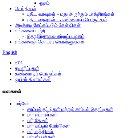
ஓதம்
செய்திகள்
புதிய வரவுகள் – மது அருந்தும் பாத்திரங்கள்
புதிய வரவுகள் – கண்ணாடிப் பொருட்கள்
அடிக்கடி கேட்கப்படும் கேள்விகள்
எங்களைப் பற்றி
தொழிற்சாலை சுற்றுப்பயணம்
எங்களைத் தொடர்பு கொள்ளுங்கள்
English
வீடு
தயாரிப்புகள்
கண்ணாடிப் பொருட்கள்
ஒயின் கிளாஸ்கள்
வகைகள்
பார்வேர்
சாம்பல் தட்டுகள் மற்றும் சாம்பல் தொட்டிகள்
பார் ஏப்ரான்கள்
பார் கேடீஸ்
பார் கட்டிங் போர்டுகள்
பார் கத்திகள்
பார் ஸ்பூன்கள்