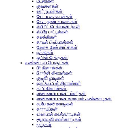
மட்லர்கள்
குவளைகள்
ஊற்றுபவர்கள்
சோடா சைஃபன்கள்
வேக தண்டவாளங்கள்
ஸ்பிரிட் டெக்கான்டர்கள்
ஸ்ப்ரே பாட்டில்கள்
கலக்கிகள்
தாவல் பிடிப்பான்கள்
மேசை மேல் காட்சிகள்
டிக்கிகள்
ஒயின் ரேக்குகள்
கண்ணாடிப் பொருட்கள்
பீர் கிளாஸ்கள்
பிராந்தி கிளாஸ்கள்
குடிநீர் ஜாடிகள்
ஷாம்பெயின் கிளாஸ்கள்
காபி கிளாஸ்கள்
வண்ணமயமான டம்ளர்கள்
வண்ணமயமான ஹைபால் கண்ணாடிகள்
கூபே கண்ணாடிகள்
காராஃப்கள்
ஹைபால் கண்ணாடிகள்
சூறாவளி கண்ணாடிகள்
ஜாடிகள்