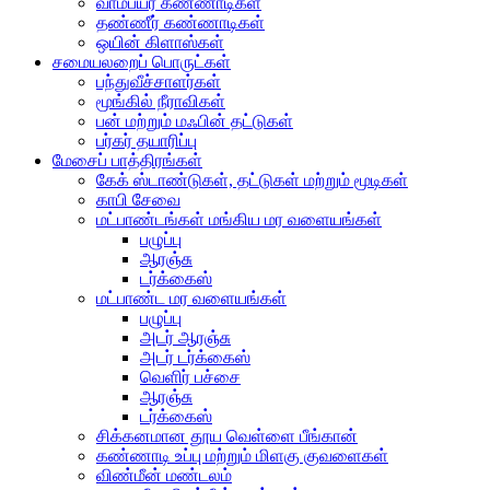
வாம்பயர் கண்ணாடிகள்
தண்ணீர் கண்ணாடிகள்
ஒயின் கிளாஸ்கள்
சமையலறைப் பொருட்கள்
பந்துவீச்சாளர்கள்
மூங்கில் நீராவிகள்
பன் மற்றும் மஃபின் தட்டுகள்
பர்கர் தயாரிப்பு
மேசைப் பாத்திரங்கள்
கேக் ஸ்டாண்டுகள், தட்டுகள் மற்றும் மூடிகள்
காபி சேவை
மட்பாண்டங்கள் மங்கிய மர வளையங்கள்
பழுப்பு
ஆரஞ்சு
டர்க்கைஸ்
மட்பாண்ட மர வளையங்கள்
பழுப்பு
அடர் ஆரஞ்சு
அடர் டர்க்கைஸ்
வெளிர் பச்சை
ஆரஞ்சு
டர்க்கைஸ்
சிக்கனமான தூய வெள்ளை பீங்கான்
கண்ணாடி உப்பு மற்றும் மிளகு குவளைகள்
விண்மீன் மண்டலம்