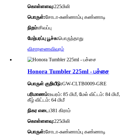
கொள்ளளவு:
225மிலி
பொருள்:
சோடா-சுண்ணாம்பு கண்ணாடி
நிறம்:
சிவப்பு
மேற்பரப்பு பூச்சு:
பொருந்தாது
விசாரணை
விவரம்
Honora Tumbler 225ml - பச்சை
பொருள் குறியீடு:
GW-CLTB0009-GRE
பரிமாணம்:
உயரம்: 85 மிமீ, மேல் விட்டம்: 84 மிமீ,
கீழ் விட்டம்: 64 மிமீ
நிகர எடை:
381 கிராம்
கொள்ளளவு:
225மிலி
பொருள்:
சோடா-சுண்ணாம்பு கண்ணாடி