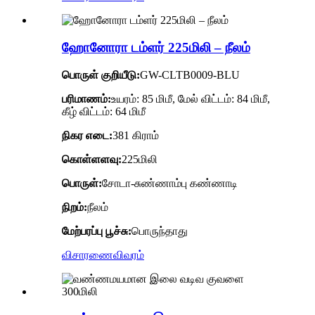
ஹோனோரா டம்ளர் 225மிலி – நீலம்
பொருள் குறியீடு:
GW-CLTB0009-BLU
பரிமாணம்:
உயரம்: 85 மிமீ, மேல் விட்டம்: 84 மிமீ,
கீழ் விட்டம்: 64 மிமீ
நிகர எடை:
381 கிராம்
கொள்ளளவு:
225மிலி
பொருள்:
சோடா-சுண்ணாம்பு கண்ணாடி
நிறம்:
நீலம்
மேற்பரப்பு பூச்சு:
பொருந்தாது
விசாரணை
விவரம்