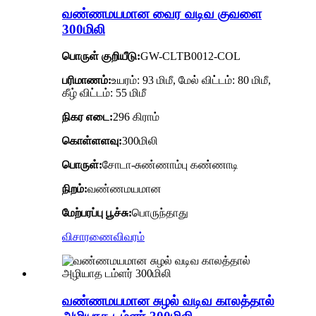
வண்ணமயமான வைர வடிவ குவளை
300மிலி
பொருள் குறியீடு:
GW-CLTB0012-COL
பரிமாணம்:
உயரம்: 93 மிமீ, மேல் விட்டம்: 80 மிமீ,
கீழ் விட்டம்: 55 மிமீ
நிகர எடை:
296 கிராம்
கொள்ளளவு:
300மிலி
பொருள்:
சோடா-சுண்ணாம்பு கண்ணாடி
நிறம்:
வண்ணமயமான
மேற்பரப்பு பூச்சு:
பொருந்தாது
விசாரணை
விவரம்
வண்ணமயமான சுழல் வடிவ காலத்தால்