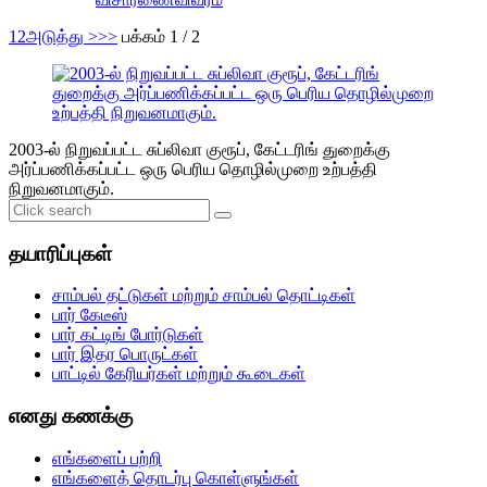
1
2
அடுத்து >
>>
பக்கம் 1 / 2
2003-ல் நிறுவப்பட்ட சுப்லிவா குரூப், கேட்டரிங் துறைக்கு
அர்ப்பணிக்கப்பட்ட ஒரு பெரிய தொழில்முறை உற்பத்தி
நிறுவனமாகும்.
தயாரிப்புகள்
சாம்பல் தட்டுகள் மற்றும் சாம்பல் தொட்டிகள்
பார் கேடீஸ்
பார் கட்டிங் போர்டுகள்
பார் இதர பொருட்கள்
பாட்டில் கேரியர்கள் மற்றும் கூடைகள்
எனது கணக்கு
எங்களைப் பற்றி
எங்களைத் தொடர்பு கொள்ளுங்கள்