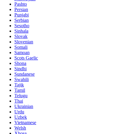
Pashto
Persian
Punjabi
Serbian
Sesotho
Sinhala
Slovak
Slovenian
Somali
Samoan
Scots Gaelic
Shona
Sindhi
Sundanese
Swahili
Tajik
Tamil
Telugu
Thai
Ukrainian
Urdu
Uzbek
Vietnamese
Welsh
Xhosa