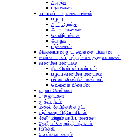
ஆரஞ்சு
டர்க்கைஸ்
மட்பாண்ட மர வளையங்கள்
பழுப்பு
அடர் ஆரஞ்சு
அடர் டர்க்கைஸ்
வெளிர் பச்சை
ஆரஞ்சு
டர்க்கைஸ்
சிக்கனமான தூய வெள்ளை பீங்கான்
கண்ணாடி உப்பு மற்றும் மிளகு குவளைகள்
விண்மீன் மண்டலம்
நீல விண்மீன் மண்டலம்
பழுப்பு விண்மீன் மண்டலம்
பச்சை விண்மீன் மண்டலம்
வெள்ளை விண்மீன்
லூனா வெள்ளை
பால் ஜாடிகள்
முத்து நீலம்
மணல் தேய்த்தல் கருப்பு
சர்க்கரை விநியோகிகள்
தேநீர் மற்றும் காபி பானைகள்
தேநீர் உட்செலுத்தி பந்துகள்
இடுக்கி
வெள்ளை வைரம்