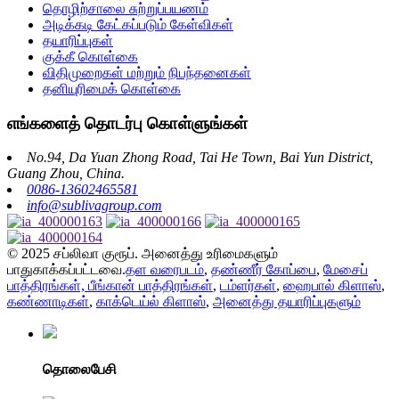
தொழிற்சாலை சுற்றுப்பயணம்
அடிக்கடி கேட்கப்படும் கேள்விகள்
தயாரிப்புகள்
குக்கீ கொள்கை
விதிமுறைகள் மற்றும் நிபந்தனைகள்
தனியுரிமைக் கொள்கை
எங்களைத் தொடர்பு கொள்ளுங்கள்
No.94, Da Yuan Zhong Road, Tai He Town, Bai Yun District,
Guang Zhou, China.
0086-13602465581
info@sublivagroup.com
© 2025 சப்லிவா குரூப். அனைத்து உரிமைகளும்
பாதுகாக்கப்பட்டவை.
தள வரைபடம்
,
தண்ணீர் கோப்பை
,
மேசைப்
பாத்திரங்கள், பீங்கான் பாத்திரங்கள்
,
டம்ளர்கள்
,
ஹைபால் கிளாஸ்
,
கண்ணாடிகள்
,
காக்டெய்ல் கிளாஸ்
,
அனைத்து தயாரிப்புகளும்
தொலைபேசி