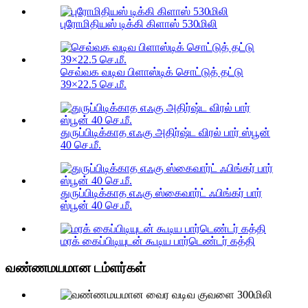
புரோமிதியஸ் டிக்கி கிளாஸ் 530மிலி
செவ்வக வடிவ பிளாஸ்டிக் சொட்டுத் தட்டு
39×22.5 செ.மீ.
துருப்பிடிக்காத எஃகு அதிர்ஷ்ட விரல் பார் ஸ்பூன்
40 செ.மீ.
துருப்பிடிக்காத எஃகு ஸ்கைவார்ட் ஃபிங்கர் பார்
ஸ்பூன் 40 செ.மீ.
மரக் கைப்பிடியுடன் கூடிய பார்டெண்டர் கத்தி
வண்ணமயமான டம்ளர்கள்