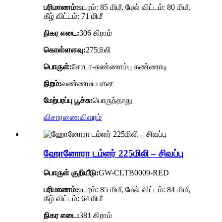
பரிமாணம்:
உயரம்: 85 மிமீ, மேல் விட்டம்: 80 மிமீ,
கீழ் விட்டம்: 71 மிமீ
நிகர எடை:
306 கிராம்
கொள்ளளவு:
275மிலி
பொருள்:
சோடா-சுண்ணாம்பு கண்ணாடி
நிறம்:
வண்ணமயமான
மேற்பரப்பு பூச்சு:
பொருந்தாது
விசாரணை
விவரம்
ஹோனோரா டம்ளர் 225மிலி – சிவப்பு
பொருள் குறியீடு:
GW-CLTB0009-RED
பரிமாணம்:
உயரம்: 85 மிமீ, மேல் விட்டம்: 84 மிமீ,
கீழ் விட்டம்: 64 மிமீ
நிகர எடை:
381 கிராம்