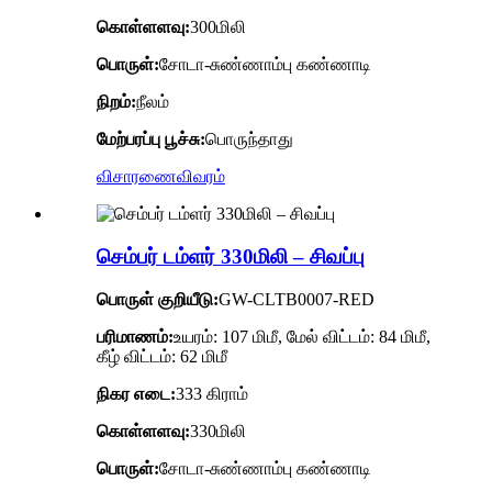
கொள்ளளவு:
300மிலி
பொருள்:
சோடா-சுண்ணாம்பு கண்ணாடி
நிறம்:
நீலம்
மேற்பரப்பு பூச்சு:
பொருந்தாது
விசாரணை
விவரம்
செம்பர் டம்ளர் 330மிலி – சிவப்பு
பொருள் குறியீடு:
GW-CLTB0007-RED
பரிமாணம்:
உயரம்: 107 மிமீ, மேல் விட்டம்: 84 மிமீ,
கீழ் விட்டம்: 62 மிமீ
நிகர எடை:
333 கிராம்
கொள்ளளவு:
330மிலி
பொருள்:
சோடா-சுண்ணாம்பு கண்ணாடி