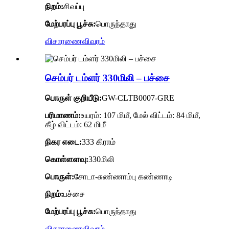
நிறம்:
சிவப்பு
மேற்பரப்பு பூச்சு:
பொருந்தாது
விசாரணை
விவரம்
செம்பர் டம்ளர் 330மிலி – பச்சை
பொருள் குறியீடு:
GW-CLTB0007-GRE
பரிமாணம்:
உயரம்: 107 மிமீ, மேல் விட்டம்: 84 மிமீ,
கீழ் விட்டம்: 62 மிமீ
நிகர எடை:
333 கிராம்
கொள்ளளவு:
330மிலி
பொருள்:
சோடா-சுண்ணாம்பு கண்ணாடி
நிறம்:
பச்சை
மேற்பரப்பு பூச்சு:
பொருந்தாது
விசாரணை
விவரம்