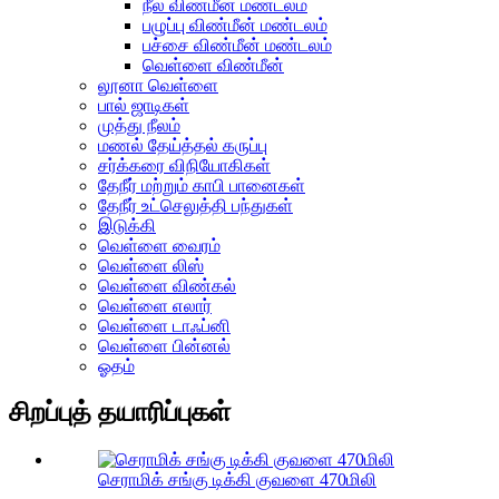
நீல விண்மீன் மண்டலம்
பழுப்பு விண்மீன் மண்டலம்
பச்சை விண்மீன் மண்டலம்
வெள்ளை விண்மீன்
லூனா வெள்ளை
பால் ஜாடிகள்
முத்து நீலம்
மணல் தேய்த்தல் கருப்பு
சர்க்கரை விநியோகிகள்
தேநீர் மற்றும் காபி பானைகள்
தேநீர் உட்செலுத்தி பந்துகள்
இடுக்கி
வெள்ளை வைரம்
வெள்ளை லிஸ்
வெள்ளை விண்கல்
வெள்ளை எலார்
வெள்ளை டாஃப்னி
வெள்ளை பின்னல்
ஓதம்
சிறப்புத் தயாரிப்புகள்
செராமிக் சங்கு டிக்கி குவளை 470மிலி