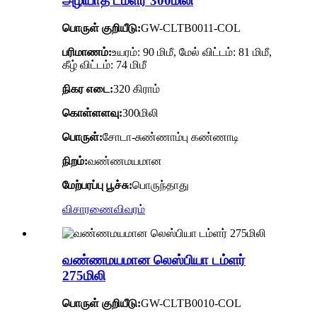
அழியாத டம்ளர் 300மிலி
பொருள் குறியீடு:
GW-CLTB0011-COL
பரிமாணம்:
உயரம்: 90 மிமீ, மேல் விட்டம்: 81 மிமீ,
கீழ் விட்டம்: 74 மிமீ
நிகர எடை:
320 கிராம்
கொள்ளளவு:
300மிலி
பொருள்:
சோடா-சுண்ணாம்பு கண்ணாடி
நிறம்:
வண்ணமயமான
மேற்பரப்பு பூச்சு:
பொருந்தாது
விசாரணை
விவரம்
வண்ணமயமான லெஸ்பியா டம்ளர்
275மிலி
பொருள் குறியீடு:
GW-CLTB0010-COL