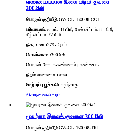
வண்ணமயமான இலை வடிவ குவளை
300மிலி
பொருள் குறியீடு:
GW-CLTB0008-COL
பரிமாணம்:
உயரம்: 83 மிமீ, மேல் விட்டம்: 81 மிமீ,
கீழ் விட்டம்: 72 மிமீ
நிகர எடை:
279 கிராம்
கொள்ளளவு:
300மிலி
பொருள்:
சோடா-சுண்ணாம்பு கண்ணாடி
நிறம்:
வண்ணமயமான
மேற்பரப்பு பூச்சு:
பொருந்தாது
விசாரணை
விவரம்
மூவர்ண இலைக் குவளை 300மிலி
பொருள் குறியீடு:
GW-CLTB0008-TRI