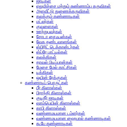
ஜாடிகள்
எலுமிச்சை மற்றும் சுண்ணாம்பு கருவிகள்
அளவீட்டு துணைக்கருவிகள்
கலக்கும் கண்ணாடிகள்
மட்லர்கள்
குவளைகள்
ஊற்றுபவர்கள்
சோடா சைஃபன்கள்
வேக தண்டவாளங்கள்
ஸ்பிரிட் டெக்கான்டர்கள்
ஸ்ப்ரே பாட்டில்கள்
கலக்கிகள்
தாவல் பிடிப்பான்கள்
மேசை மேல் காட்சிகள்
டிக்கிகள்
ஒயின் ரேக்குகள்
கண்ணாடிப் பொருட்கள்
பீர் கிளாஸ்கள்
பிராந்தி கிளாஸ்கள்
குடிநீர் ஜாடிகள்
ஷாம்பெயின் கிளாஸ்கள்
காபி கிளாஸ்கள்
வண்ணமயமான டம்ளர்கள்
வண்ணமயமான ஹைபால் கண்ணாடிகள்
கூபே கண்ணாடிகள்