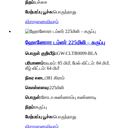
நிறம்:
பச்சை
மேற்பரப்பு பூச்சு:
பொருந்தாது
விசாரணை
விவரம்
ஹோனோரா டம்ளர் 225மிலி – கருப்பு
பொருள் குறியீடு:
GW-CLTB0009-BLA
பரிமாணம்:
உயரம்: 85 மிமீ, மேல் விட்டம்: 84 மிமீ,
கீழ் விட்டம்: 64 மிமீ
நிகர எடை:
381 கிராம்
கொள்ளளவு:
225மிலி
பொருள்:
சோடா-சுண்ணாம்பு கண்ணாடி
நிறம்:
கருப்பு
மேற்பரப்பு பூச்சு:
பொருந்தாது
விசாரணை
விவரம்