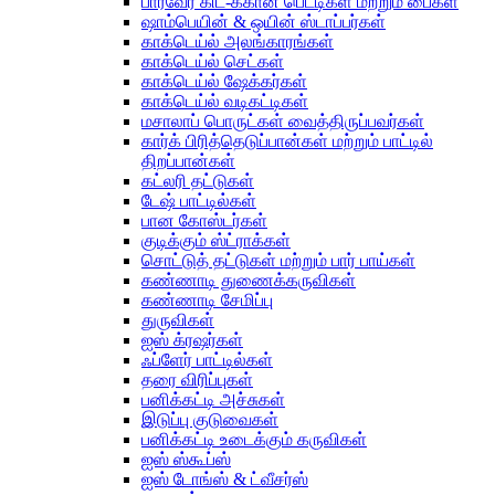
பார்வேர் கிட்-க்கான பெட்டிகள் மற்றும் பைகள்
ஷாம்பெயின் & ஒயின் ஸ்டாப்பர்கள்
காக்டெய்ல் அலங்காரங்கள்
காக்டெய்ல் செட்கள்
காக்டெய்ல் ஷேக்கர்கள்
காக்டெய்ல் வடிகட்டிகள்
மசாலாப் பொருட்கள் வைத்திருப்பவர்கள்
கார்க் பிரித்தெடுப்பான்கள் மற்றும் பாட்டில்
திறப்பான்கள்
கட்லரி தட்டுகள்
டேஷ் பாட்டில்கள்
பான கோஸ்டர்கள்
குடிக்கும் ஸ்ட்ராக்கள்
சொட்டுத் தட்டுகள் மற்றும் பார் பாய்கள்
கண்ணாடி துணைக்கருவிகள்
கண்ணாடி சேமிப்பு
துருவிகள்
ஐஸ் க்ரஷர்கள்
ஃப்ளேர் பாட்டில்கள்
தரை விரிப்புகள்
பனிக்கட்டி அச்சுகள்
இடுப்பு குடுவைகள்
பனிக்கட்டி உடைக்கும் கருவிகள்
ஐஸ் ஸ்கூப்ஸ்
ஐஸ் டோங்ஸ் & ட்வீசர்ஸ்