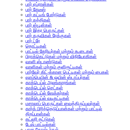
பார் ஏப்ரான்கள்
பார் கேடீஸ்
பார் கட்டிங் போர்டுகள்
பார் கத்திகள்
பார் ஸ்பூன்கள்
பார் இதர பொருட்கள்
பார் கருவிகள் ரேக்குகள்
பார் ட்ரே
தொட்டிகள்
பாட்டில் கேரியர்கள் மற்றும் கூடைகள்
பிராக்கெட்டுகள் மற்றும் விநியோகிகள்
வாளி ஸ்டாண்டுகள்
வாளிகள் மற்றும் குளிரூட்டிகள்
பார்வேர் கிட்-க்கான பெட்டிகள் மற்றும் பைகள்
ஷாம்பெயின் & ஒயின் ஸ்டாப்பர்கள்
காக்டெய்ல் அலங்காரங்கள்
காக்டெய்ல் செட்கள்
காக்டெய்ல் ஷேக்கர்கள்
காக்டெய்ல் வடிகட்டிகள்
மசாலாப் பொருட்கள் வைத்திருப்பவர்கள்
கார்க் பிரித்தெடுப்பான்கள் மற்றும் பாட்டில்
திறப்பான்கள்
கட்லரி தட்டுகள்
டேஷ் பாட்டில்கள்
பான கோஸ்டர்கள்