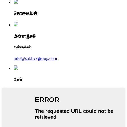
தொலைபேசி
மின்னஞ்சல்
மின்னஞ்சல்
info@sublivagroup.com
மேல்