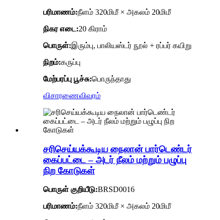
பரிமாணம்:
நீளம் 320மிமீ × அகலம் 20மிமீ
நிகர எடை:
20 கிராம்
பொருள்:
இரும்பு, பாலியஸ்டர் நூல் + ரப்பர் கயிறு
நிறம்:
கருப்பு
மேற்பரப்பு பூச்சு:
பொருந்தாது
விசாரணை
விவரம்
சரிசெய்யக்கூடிய நைலான் பார்டெண்டர்
கைப்பட்டை – அடர் நீலம் மற்றும் பழுப்பு
நிற கோடுகள்
பொருள் குறியீடு
:
BRSD0016
பரிமாணம்:
நீளம் 320மிமீ × அகலம் 20மிமீ