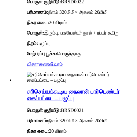
பொருள் குறியீடு
:
BRSD0022
பரிமாணம்:
நீளம் 320மிமீ × அகலம் 20மிமீ
நிகர எடை:
20 கிராம்
பொருள்:
இரும்பு, பாலியஸ்டர் நூல் + ரப்பர் கயிறு
நிறம்:
பழுப்பு
மேற்பரப்பு பூச்சு:
பொருந்தாது
விசாரணை
விவரம்
சரிசெய்யக்கூடிய நைலான் பார்டெண்டர்
கைப்பட்டை – பழுப்பு
பொருள் குறியீடு
:
BRSD0021
பரிமாணம்:
நீளம் 320மிமீ × அகலம் 20மிமீ
நிகர எடை:
20 கிராம்