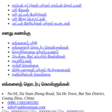
சாம்பல் தட்டுகள் மற்றும் சாம்பல் தொட்டிகள்
பார் கேடீஸ்
பார் கட்டிங் போர்டுகள்
பார் இதர பொருட்கள்
பாட்டில் கேரியர்கள் மற்றும் கூடைகள்
எனது கணக்கு
எங்களைப் பற்றி
எங்களைத் தொடர்பு கொள்ளுங்கள்
தொழிற்சாலை சுற்றுப்பயணம்
அடிக்கடி கேட்கப்படும் கேள்விகள்
தயாரிப்புகள்
குக்கீ கொள்கை
விதிமுறைகள் மற்றும் நிபந்தனைகள்
தனியுரிமைக் கொள்கை
எங்களைத் தொடர்பு கொள்ளுங்கள்
No.94, Da Yuan Zhong Road, Tai He Town, Bai Yun District,
Guang Zhou, China.
0086-13602465581
info@sublivagroup.com