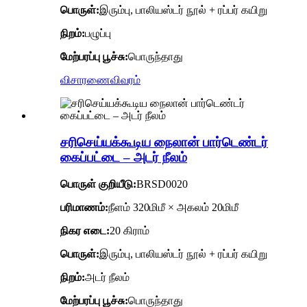
பொருள்:
இரும்பு, பாலியஸ்டர் நூல் + ரப்பர் கயிறு
நிறம்:
பழுப்பு
மேற்பரப்பு பூச்சு:
பொருந்தாது
விசாரணை
விவரம்
சரிசெய்யக்கூடிய நைலான் பார்டெண்டர்
கைப்பட்டை – அடர் நீலம்
பொருள் குறியீடு
:
BRSD0020
பரிமாணம்:
நீளம் 320மிமீ × அகலம் 20மிமீ
நிகர எடை:
20 கிராம்
பொருள்:
இரும்பு, பாலியஸ்டர் நூல் + ரப்பர் கயிறு
நிறம்:
அடர் நீலம்
மேற்பரப்பு பூச்சு:
பொருந்தாது