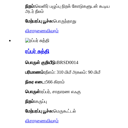
நிறம்:
வெளிர் பழுப்பு நிறக் கோடுகளுடன் கூடிய
அடர் நீலம்
மேற்பரப்பு பூச்சு:
பொருந்தாது
விசாரணை
விவரம்
ரப்பர் சுத்தி
பொருள் குறியீடு
:
BRSD0014
பரிமாணம்:
நீளம்: 310 மிமீ அகலம்: 90 மிமீ
நிகர எடை:
566 கிராம்
பொருள்:
ரப்பர், சாதாரண எஃகு
நிறம்:
கருப்பு
மேற்பரப்பு பூச்சு:
மெருகூட்டல்
விசாரணை
விவரம்