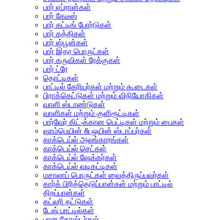
பார் ஏப்ரான்கள்
பார் கேடீஸ்
பார் கட்டிங் போர்டுகள்
பார் கத்திகள்
பார் ஸ்பூன்கள்
பார் இதர பொருட்கள்
பார் கருவிகள் ரேக்குகள்
பார் ட்ரே
தொட்டிகள்
பாட்டில் கேரியர்கள் மற்றும் கூடைகள்
பிராக்கெட்டுகள் மற்றும் விநியோகிகள்
வாளி ஸ்டாண்டுகள்
வாளிகள் மற்றும் குளிரூட்டிகள்
பார்வேர் கிட்-க்கான பெட்டிகள் மற்றும் பைகள்
ஷாம்பெயின் & ஒயின் ஸ்டாப்பர்கள்
காக்டெய்ல் அலங்காரங்கள்
காக்டெய்ல் செட்கள்
காக்டெய்ல் ஷேக்கர்கள்
காக்டெய்ல் வடிகட்டிகள்
மசாலாப் பொருட்கள் வைத்திருப்பவர்கள்
கார்க் பிரித்தெடுப்பான்கள் மற்றும் பாட்டில்
திறப்பான்கள்
கட்லரி தட்டுகள்
டேஷ் பாட்டில்கள்
பான கோஸ்டர்கள்