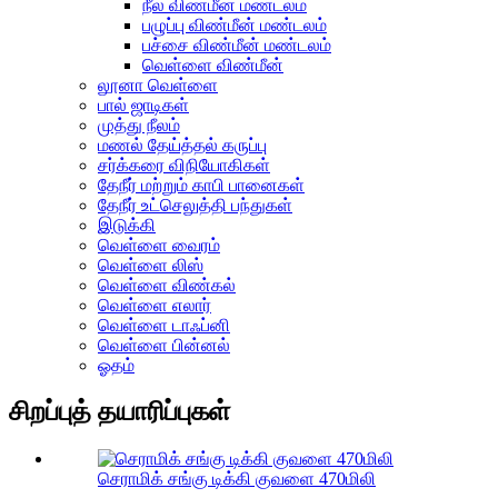
நீல விண்மீன் மண்டலம்
பழுப்பு விண்மீன் மண்டலம்
பச்சை விண்மீன் மண்டலம்
வெள்ளை விண்மீன்
லூனா வெள்ளை
பால் ஜாடிகள்
முத்து நீலம்
மணல் தேய்த்தல் கருப்பு
சர்க்கரை விநியோகிகள்
தேநீர் மற்றும் காபி பானைகள்
தேநீர் உட்செலுத்தி பந்துகள்
இடுக்கி
வெள்ளை வைரம்
வெள்ளை லிஸ்
வெள்ளை விண்கல்
வெள்ளை எலார்
வெள்ளை டாஃப்னி
வெள்ளை பின்னல்
ஓதம்
சிறப்புத் தயாரிப்புகள்
செராமிக் சங்கு டிக்கி குவளை 470மிலி