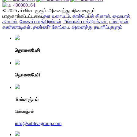
© 2025 சப்லிவா குரூப். அனைத்து உரிமைகளும்
பாதுகாக்கப்பட்டவை.
தள வரைபடம்
,
காக்டெய்ல் கிளாஸ்
,
ஹைபால்
கிளாஸ்
,
மேசைப் பாத்திரங்கள், பீங்கான் பாத்திரங்கள்
,
டம்ளர்கள்
,
கண்ணாடிகள்
,
தண்ணீர் கோப்பை
,
அனைத்து தயாரிப்புகளும்
தொலைபேசி
தொலைபேசி
மின்னஞ்சல்
மின்னஞ்சல்
info@sublivagroup.com