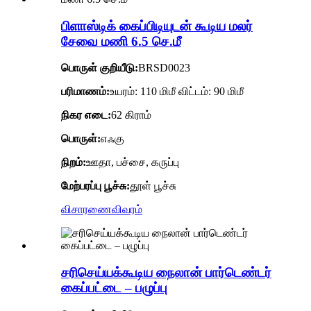
பிளாஸ்டிக் கைப்பிடியுடன் கூடிய மலர்
சேவை மணி 6.5 செ.மீ
பொருள் குறியீடு
:
BRSD0023
பரிமாணம்:
உயரம்: 110 மிமீ விட்டம்: 90 மிமீ
நிகர எடை:
62 கிராம்
பொருள்:
எஃகு
நிறம்:
ஊதா, பச்சை, கருப்பு
மேற்பரப்பு பூச்சு:
தூள் பூச்சு
விசாரணை
விவரம்
சரிசெய்யக்கூடிய நைலான் பார்டெண்டர்
கைப்பட்டை – பழுப்பு