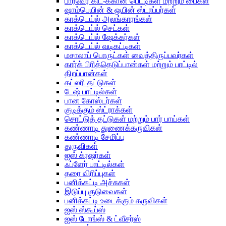
பார்வேர் கிட்-க்கான பெட்டிகள் மற்றும் பைகள்
ஷாம்பெயின் & ஒயின் ஸ்டாப்பர்கள்
காக்டெய்ல் அலங்காரங்கள்
காக்டெய்ல் செட்கள்
காக்டெய்ல் ஷேக்கர்கள்
காக்டெய்ல் வடிகட்டிகள்
மசாலாப் பொருட்கள் வைத்திருப்பவர்கள்
கார்க் பிரித்தெடுப்பான்கள் மற்றும் பாட்டில்
திறப்பான்கள்
கட்லரி தட்டுகள்
டேஷ் பாட்டில்கள்
பான கோஸ்டர்கள்
குடிக்கும் ஸ்ட்ராக்கள்
சொட்டுத் தட்டுகள் மற்றும் பார் பாய்கள்
கண்ணாடி துணைக்கருவிகள்
கண்ணாடி சேமிப்பு
துருவிகள்
ஐஸ் க்ரஷர்கள்
ஃப்ளேர் பாட்டில்கள்
தரை விரிப்புகள்
பனிக்கட்டி அச்சுகள்
இடுப்பு குடுவைகள்
பனிக்கட்டி உடைக்கும் கருவிகள்
ஐஸ் ஸ்கூப்ஸ்
ஐஸ் டோங்ஸ் & ட்வீசர்ஸ்