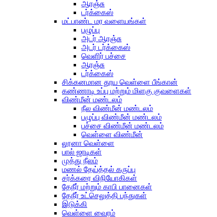
ஆரஞ்சு
டர்க்கைஸ்
மட்பாண்ட மர வளையங்கள்
பழுப்பு
அடர் ஆரஞ்சு
அடர் டர்க்கைஸ்
வெளிர் பச்சை
ஆரஞ்சு
டர்க்கைஸ்
சிக்கனமான தூய வெள்ளை பீங்கான்
கண்ணாடி உப்பு மற்றும் மிளகு குவளைகள்
விண்மீன் மண்டலம்
நீல விண்மீன் மண்டலம்
பழுப்பு விண்மீன் மண்டலம்
பச்சை விண்மீன் மண்டலம்
வெள்ளை விண்மீன்
லூனா வெள்ளை
பால் ஜாடிகள்
முத்து நீலம்
மணல் தேய்த்தல் கருப்பு
சர்க்கரை விநியோகிகள்
தேநீர் மற்றும் காபி பானைகள்
தேநீர் உட்செலுத்தி பந்துகள்
இடுக்கி
வெள்ளை வைரம்