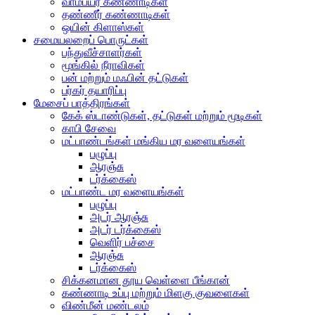
வாம்பயர் கண்ணாடிகள்
தண்ணீர் கண்ணாடிகள்
ஒயின் கிளாஸ்கள்
சமையலறைப் பொருட்கள்
பந்துவீச்சாளர்கள்
மூங்கில் நீராவிகள்
பன் மற்றும் மஃபின் தட்டுகள்
பர்கர் தயாரிப்பு
மேசைப் பாத்திரங்கள்
கேக் ஸ்டாண்டுகள், தட்டுகள் மற்றும் மூடிகள்
காபி சேவை
மட்பாண்டங்கள் மங்கிய மர வளையங்கள்
பழுப்பு
ஆரஞ்சு
டர்க்கைஸ்
மட்பாண்ட மர வளையங்கள்
பழுப்பு
அடர் ஆரஞ்சு
அடர் டர்க்கைஸ்
வெளிர் பச்சை
ஆரஞ்சு
டர்க்கைஸ்
சிக்கனமான தூய வெள்ளை பீங்கான்
கண்ணாடி உப்பு மற்றும் மிளகு குவளைகள்
விண்மீன் மண்டலம்