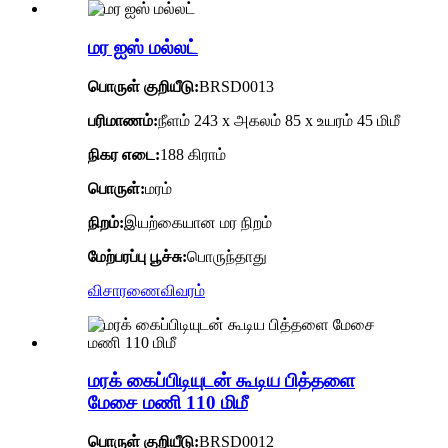
மர ஐஸ் மல்லட்
பொருள் குறியீடு
:
BRSD0013
பரிமாணம்:
நீளம் 243 x அகலம் 85 x உயரம் 45 மிமீ
நிகர எடை:
188 கிராம்
பொருள்:
மரம்
நிறம்:
இயற்கையான மர நிறம்
மேற்பரப்பு பூச்சு:
பொருந்தாது
விசாரணை
விவரம்
மரக் கைப்பிடியுடன் கூடிய பித்தளை
மேசை மணி 110 மிமீ
பொருள் குறியீடு
:
BRSD0012