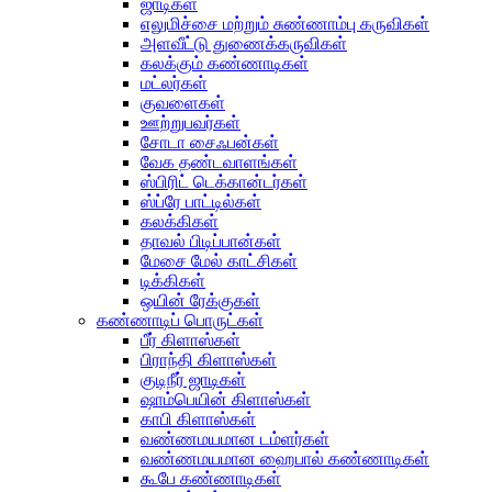
ஜாடிகள்
எலுமிச்சை மற்றும் சுண்ணாம்பு கருவிகள்
அளவீட்டு துணைக்கருவிகள்
கலக்கும் கண்ணாடிகள்
மட்லர்கள்
குவளைகள்
ஊற்றுபவர்கள்
சோடா சைஃபன்கள்
வேக தண்டவாளங்கள்
ஸ்பிரிட் டெக்கான்டர்கள்
ஸ்ப்ரே பாட்டில்கள்
கலக்கிகள்
தாவல் பிடிப்பான்கள்
மேசை மேல் காட்சிகள்
டிக்கிகள்
ஒயின் ரேக்குகள்
கண்ணாடிப் பொருட்கள்
பீர் கிளாஸ்கள்
பிராந்தி கிளாஸ்கள்
குடிநீர் ஜாடிகள்
ஷாம்பெயின் கிளாஸ்கள்
காபி கிளாஸ்கள்
வண்ணமயமான டம்ளர்கள்
வண்ணமயமான ஹைபால் கண்ணாடிகள்
கூபே கண்ணாடிகள்