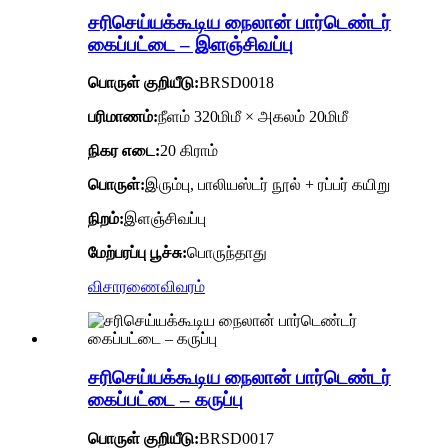
சரிசெய்யக்கூடிய நைலான் பார்டெண்டர்
கைப்பட்டை – இளஞ்சிவப்பு
பொருள் குறியீடு
:
BRSD0018
பரிமாணம்:
நீளம் 320மிமீ × அகலம் 20மிமீ
நிகர எடை:
20 கிராம்
பொருள்:
இரும்பு, பாலியஸ்டர் நூல் + ரப்பர் கயிறு
நிறம்:
இளஞ்சிவப்பு
மேற்பரப்பு பூச்சு:
பொருந்தாது
விசாரணை
விவரம்
சரிசெய்யக்கூடிய நைலான் பார்டெண்டர்
கைப்பட்டை – கருப்பு
பொருள் குறியீடு
:
BRSD0017