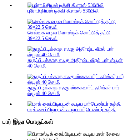
புரோமிதியஸ் டிக்கி கிளாஸ் 530மிலி
செவ்வக வடிவ பிளாஸ்டிக் சொட்டுத் தட்டு
39×22.5 செ.மீ.
துருப்பிடிக்காத எஃகு அதிர்ஷ்ட விரல் பார் ஸ்பூன்
40 செ.மீ.
துருப்பிடிக்காத எஃகு ஸ்கைவார்ட் ஃபிங்கர் பார்
ஸ்பூன் 40 செ.மீ.
மரக் கைப்பிடியுடன் கூடிய பார்டெண்டர் கத்தி
பார் இதர பொருட்கள்