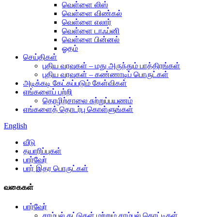
வெள்ளை லிஸ்
வெள்ளை விண்கல்
வெள்ளை எலார்
வெள்ளை டாஃப்னி
வெள்ளை பின்னல்
ஓதம்
செய்திகள்
புதிய வரவுகள் – மது அருந்தும் பாத்திரங்கள்
புதிய வரவுகள் – கண்ணாடிப் பொருட்கள்
அடிக்கடி கேட்கப்படும் கேள்விகள்
எங்களைப் பற்றி
தொழிற்சாலை சுற்றுப்பயணம்
எங்களைத் தொடர்பு கொள்ளுங்கள்
English
வீடு
தயாரிப்புகள்
பார்வேர்
பார் இதர பொருட்கள்
வகைகள்
பார்வேர்
சாம்பல் தட்டுகள் மற்றும் சாம்பல் தொட்டிகள்