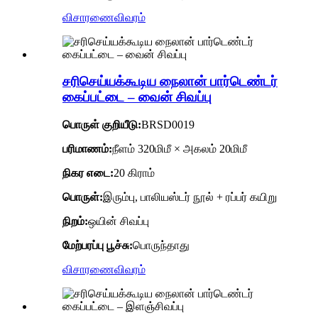
விசாரணை
விவரம்
சரிசெய்யக்கூடிய நைலான் பார்டெண்டர்
கைப்பட்டை – வைன் சிவப்பு
பொருள் குறியீடு
:
BRSD0019
பரிமாணம்:
நீளம் 320மிமீ × அகலம் 20மிமீ
நிகர எடை:
20 கிராம்
பொருள்:
இரும்பு, பாலியஸ்டர் நூல் + ரப்பர் கயிறு
நிறம்:
ஒயின் சிவப்பு
மேற்பரப்பு பூச்சு:
பொருந்தாது
விசாரணை
விவரம்