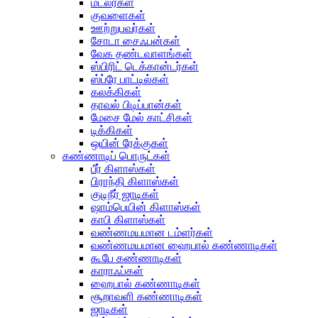
மட்லர்கள்
குவளைகள்
ஊற்றுபவர்கள்
சோடா சைஃபன்கள்
வேக தண்டவாளங்கள்
ஸ்பிரிட் டெக்கான்டர்கள்
ஸ்ப்ரே பாட்டில்கள்
கலக்கிகள்
தாவல் பிடிப்பான்கள்
மேசை மேல் காட்சிகள்
டிக்கிகள்
ஒயின் ரேக்குகள்
கண்ணாடிப் பொருட்கள்
பீர் கிளாஸ்கள்
பிராந்தி கிளாஸ்கள்
குடிநீர் ஜாடிகள்
ஷாம்பெயின் கிளாஸ்கள்
காபி கிளாஸ்கள்
வண்ணமயமான டம்ளர்கள்
வண்ணமயமான ஹைபால் கண்ணாடிகள்
கூபே கண்ணாடிகள்
காராஃப்கள்
ஹைபால் கண்ணாடிகள்
சூறாவளி கண்ணாடிகள்
ஜாடிகள்