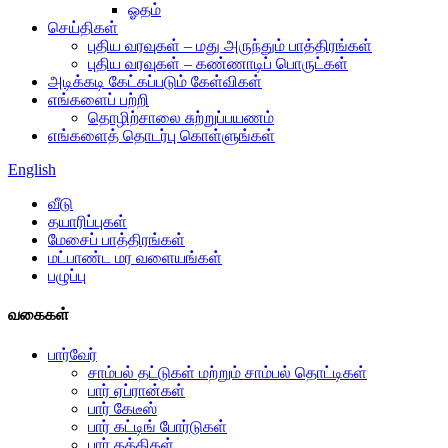
ஓதம்
செய்திகள்
புதிய வரவுகள் – மது அருந்தும் பாத்திரங்கள்
புதிய வரவுகள் – கண்ணாடிப் பொருட்கள்
அடிக்கடி கேட்கப்படும் கேள்விகள்
எங்களைப் பற்றி
தொழிற்சாலை சுற்றுப்பயணம்
எங்களைத் தொடர்பு கொள்ளுங்கள்
English
வீடு
தயாரிப்புகள்
மேசைப் பாத்திரங்கள்
மட்பாண்ட மர வளையங்கள்
பழுப்பு
வகைகள்
பார்வேர்
சாம்பல் தட்டுகள் மற்றும் சாம்பல் தொட்டிகள்
பார் ஏப்ரான்கள்
பார் கேடீஸ்
பார் கட்டிங் போர்டுகள்
பார் கத்திகள்