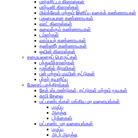
மார்கரிட்டா கிளாஸ்கள்
மார்டினி கிளாஸ்கள்
மில்க்‌ஷேக் மற்றும் இனிப்பு வகைக் கண்ணாடிகள்
புதுமையான கண்ணாடிகள்
ஷாட் கிளாஸ்கள்
சுவைக்கும் கண்ணாடிகள்
டம்ளர்கள்
வாம்பயர் கண்ணாடிகள்
தண்ணீர் கண்ணாடிகள்
ஒயின் கிளாஸ்கள்
சமையலறைப் பொருட்கள்
பந்துவீச்சாளர்கள்
மூங்கில் நீராவிகள்
பன் மற்றும் மஃபின் தட்டுகள்
பர்கர் தயாரிப்பு
மேசைப் பாத்திரங்கள்
கேக் ஸ்டாண்டுகள், தட்டுகள் மற்றும் மூடிகள்
காபி சேவை
மட்பாண்டங்கள் மங்கிய மர வளையங்கள்
பழுப்பு
ஆரஞ்சு
டர்க்கைஸ்
மட்பாண்ட மர வளையங்கள்
பழுப்பு
அடர் ஆரஞ்சு