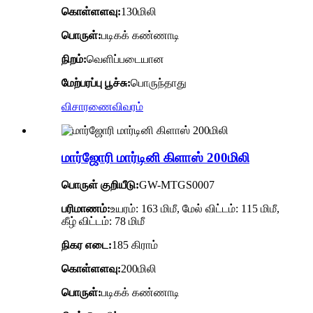
கொள்ளளவு:
130மிலி
பொருள்:
படிகக் கண்ணாடி
நிறம்:
வெளிப்படையான
மேற்பரப்பு பூச்சு:
பொருந்தாது
விசாரணை
விவரம்
மார்ஜோரி மார்டினி கிளாஸ் 200மிலி
பொருள் குறியீடு:
GW-MTGS0007
பரிமாணம்:
உயரம்: 163 மிமீ, மேல் விட்டம்: 115 மிமீ,
கீழ் விட்டம்: 78 மிமீ
நிகர எடை:
185 கிராம்
கொள்ளளவு:
200மிலி
பொருள்:
படிகக் கண்ணாடி