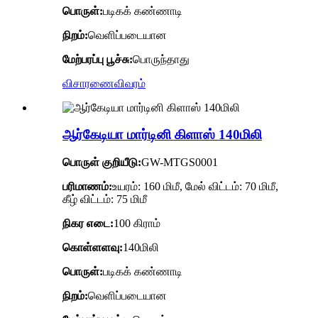
பொருள்:
படிகக் கண்ணாடி
நிறம்:
வெளிப்படையான
மேற்பரப்பு பூச்சு:
பொருந்தாது
விசாரணை
விவரம்
ஆர்கேடியா மார்டினி கிளாஸ் 140மிலி
பொருள் குறியீடு:
GW-MTGS0001
பரிமாணம்:
உயரம்: 160 மிமீ, மேல் விட்டம்: 70 மிமீ,
கீழ் விட்டம்: 75 மிமீ
நிகர எடை:
100 கிராம்
கொள்ளளவு:
140மிலி
பொருள்:
படிகக் கண்ணாடி
நிறம்:
வெளிப்படையான