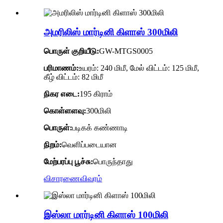
அமரிலிஸ் மார்டினி கிளாஸ் 300மிலி
பொருள் குறியீடு:
GW-MTGS0005
பரிமாணம்:
உயரம்: 240 மிமீ, மேல் விட்டம்: 125 மிமீ,
கீழ் விட்டம்: 82 மிமீ
நிகர எடை:
195 கிராம்
கொள்ளளவு:
300மிலி
பொருள்:
படிகக் கண்ணாடி
நிறம்:
வெளிப்படையான
மேற்பரப்பு பூச்சு:
பொருந்தாது
விசாரணை
விவரம்
இஸ்லா மார்டினி கிளாஸ் 100மிலி