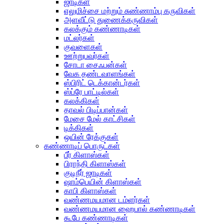
ஜாடிகள்
எலுமிச்சை மற்றும் சுண்ணாம்பு கருவிகள்
அளவீட்டு துணைக்கருவிகள்
கலக்கும் கண்ணாடிகள்
மட்லர்கள்
குவளைகள்
ஊற்றுபவர்கள்
சோடா சைஃபன்கள்
வேக தண்டவாளங்கள்
ஸ்பிரிட் டெக்கான்டர்கள்
ஸ்ப்ரே பாட்டில்கள்
கலக்கிகள்
தாவல் பிடிப்பான்கள்
மேசை மேல் காட்சிகள்
டிக்கிகள்
ஒயின் ரேக்குகள்
கண்ணாடிப் பொருட்கள்
பீர் கிளாஸ்கள்
பிராந்தி கிளாஸ்கள்
குடிநீர் ஜாடிகள்
ஷாம்பெயின் கிளாஸ்கள்
காபி கிளாஸ்கள்
வண்ணமயமான டம்ளர்கள்
வண்ணமயமான ஹைபால் கண்ணாடிகள்
கூபே கண்ணாடிகள்