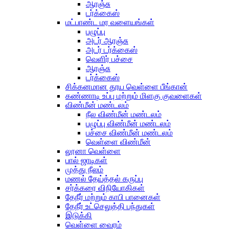
ஆரஞ்சு
டர்க்கைஸ்
மட்பாண்ட மர வளையங்கள்
பழுப்பு
அடர் ஆரஞ்சு
அடர் டர்க்கைஸ்
வெளிர் பச்சை
ஆரஞ்சு
டர்க்கைஸ்
சிக்கனமான தூய வெள்ளை பீங்கான்
கண்ணாடி உப்பு மற்றும் மிளகு குவளைகள்
விண்மீன் மண்டலம்
நீல விண்மீன் மண்டலம்
பழுப்பு விண்மீன் மண்டலம்
பச்சை விண்மீன் மண்டலம்
வெள்ளை விண்மீன்
லூனா வெள்ளை
பால் ஜாடிகள்
முத்து நீலம்
மணல் தேய்த்தல் கருப்பு
சர்க்கரை விநியோகிகள்
தேநீர் மற்றும் காபி பானைகள்
தேநீர் உட்செலுத்தி பந்துகள்
இடுக்கி
வெள்ளை வைரம்