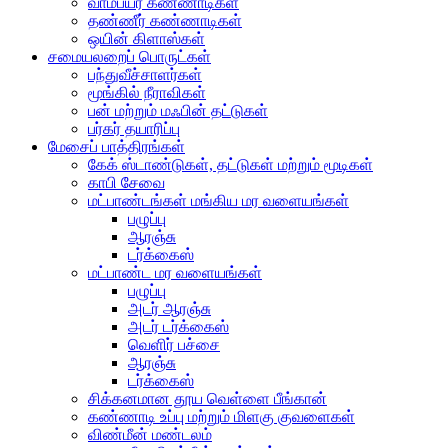
வாம்பயர் கண்ணாடிகள்
தண்ணீர் கண்ணாடிகள்
ஒயின் கிளாஸ்கள்
சமையலறைப் பொருட்கள்
பந்துவீச்சாளர்கள்
மூங்கில் நீராவிகள்
பன் மற்றும் மஃபின் தட்டுகள்
பர்கர் தயாரிப்பு
மேசைப் பாத்திரங்கள்
கேக் ஸ்டாண்டுகள், தட்டுகள் மற்றும் மூடிகள்
காபி சேவை
மட்பாண்டங்கள் மங்கிய மர வளையங்கள்
பழுப்பு
ஆரஞ்சு
டர்க்கைஸ்
மட்பாண்ட மர வளையங்கள்
பழுப்பு
அடர் ஆரஞ்சு
அடர் டர்க்கைஸ்
வெளிர் பச்சை
ஆரஞ்சு
டர்க்கைஸ்
சிக்கனமான தூய வெள்ளை பீங்கான்
கண்ணாடி உப்பு மற்றும் மிளகு குவளைகள்
விண்மீன் மண்டலம்