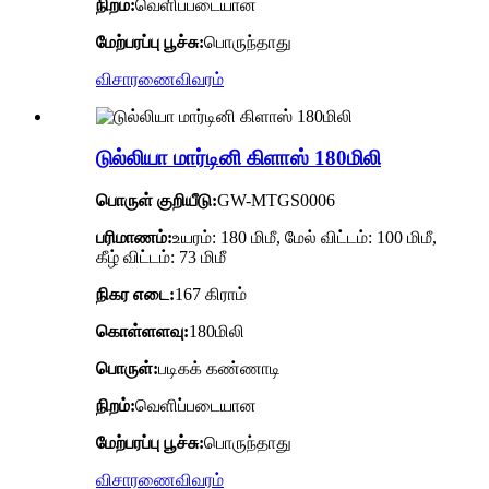
நிறம்:
வெளிப்படையான
மேற்பரப்பு பூச்சு:
பொருந்தாது
விசாரணை
விவரம்
டுல்லியா மார்டினி கிளாஸ் 180மிலி
பொருள் குறியீடு:
GW-MTGS0006
பரிமாணம்:
உயரம்: 180 மிமீ, மேல் விட்டம்: 100 மிமீ,
கீழ் விட்டம்: 73 மிமீ
நிகர எடை:
167 கிராம்
கொள்ளளவு:
180மிலி
பொருள்:
படிகக் கண்ணாடி
நிறம்:
வெளிப்படையான
மேற்பரப்பு பூச்சு:
பொருந்தாது
விசாரணை
விவரம்