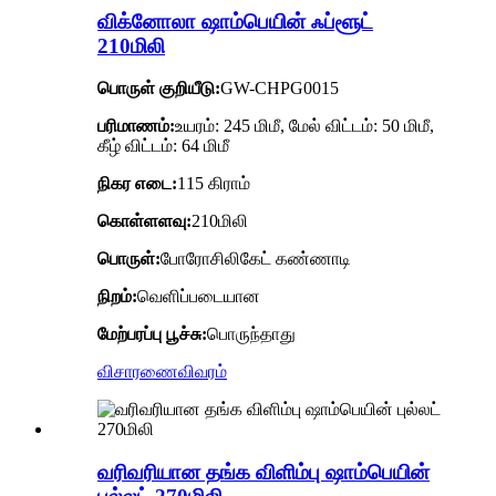
விக்னோலா ஷாம்பெயின் ஃப்ளூட்
210மிலி
பொருள் குறியீடு:
GW-CHPG0015
பரிமாணம்:
உயரம்: 245 மிமீ, மேல் விட்டம்: 50 மிமீ,
கீழ் விட்டம்: 64 மிமீ
நிகர எடை:
115 கிராம்
கொள்ளளவு:
210மிலி
பொருள்:
போரோசிலிகேட் கண்ணாடி
நிறம்:
வெளிப்படையான
மேற்பரப்பு பூச்சு:
பொருந்தாது
விசாரணை
விவரம்
வரிவரியான தங்க விளிம்பு ஷாம்பெயின்