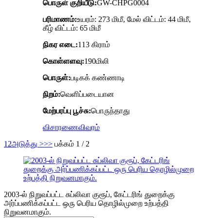
பொருள் குறியீடு:
GW-CHPG0004
பரிமாணம்:
உயரம்: 273 மிமீ, மேல் விட்டம்: 44 மிமீ,
கீழ் விட்டம்: 65 மிமீ
நிகர எடை:
113 கிராம்
கொள்ளளவு:
190மிலி
பொருள்:
படிகக் கண்ணாடி
நிறம்:
வெளிப்படையான
மேற்பரப்பு பூச்சு:
பொருந்தாது
விசாரணை
விவரம்
1
2
அடுத்து >
>>
பக்கம் 1 / 2
2003-ல் நிறுவப்பட்ட சுப்லிவா குரூப், கேட்டரிங் துறைக்கு
அர்ப்பணிக்கப்பட்ட ஒரு பெரிய தொழில்முறை உற்பத்தி
நிறுவனமாகும்.