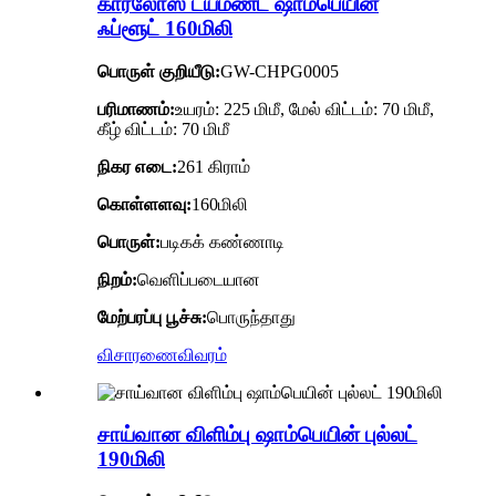
கார்லோஸ் டயமண்ட் ஷாம்பெயின்
ஃப்ளூட் 160மிலி
பொருள் குறியீடு:
GW-CHPG0005
பரிமாணம்:
உயரம்: 225 மிமீ, மேல் விட்டம்: 70 மிமீ,
கீழ் விட்டம்: 70 மிமீ
நிகர எடை:
261 கிராம்
கொள்ளளவு:
160மிலி
பொருள்:
படிகக் கண்ணாடி
நிறம்:
வெளிப்படையான
மேற்பரப்பு பூச்சு:
பொருந்தாது
விசாரணை
விவரம்
சாய்வான விளிம்பு ஷாம்பெயின் புல்லட்
190மிலி