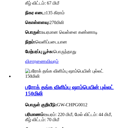
கீழ் விட்டம்: 67 மிமீ
நிகர எடை:
135 கிராம்
கொள்ளளவு:
270மிலி
பொருள்:
உயரமான வெள்ளை கண்ணாடி
நிறம்:
வெளிப்படையான
மேற்பரப்பு பூச்சு:
பொருந்தாது
விசாரணை
விவரம்
பரோக் தங்க விளிம்பு ஷாம்பெயின் புல்லட்
150மிலி
பொருள் குறியீடு:
GW-CHPG0012
பரிமாணம்:
உயரம்: 220 மிமீ, மேல் விட்டம்: 44 மிமீ,
கீழ் விட்டம்: 70 மிமீ