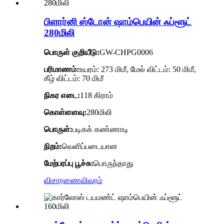
பிளார்னி ஸ்டோன் ஷாம்பெயின் ஃப்ளூட்
280மிலி
பொருள் குறியீடு:
GW-CHPG0006
பரிமாணம்:
உயரம்: 273 மிமீ, மேல் விட்டம்: 50 மிமீ,
கீழ் விட்டம்: 70 மிமீ
நிகர எடை:
118 கிராம்
கொள்ளளவு:
280மிலி
பொருள்:
படிகக் கண்ணாடி
நிறம்:
வெளிப்படையான
மேற்பரப்பு பூச்சு:
பொருந்தாது
விசாரணை
விவரம்