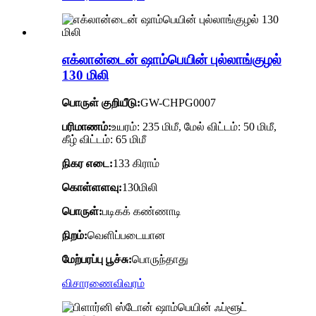
எக்லான்டைன் ஷாம்பெயின் புல்லாங்குழல்
130 மிலி
பொருள் குறியீடு:
GW-CHPG0007
பரிமாணம்:
உயரம்: 235 மிமீ, மேல் விட்டம்: 50 மிமீ,
கீழ் விட்டம்: 65 மிமீ
நிகர எடை:
133 கிராம்
கொள்ளளவு:
130மிலி
பொருள்:
படிகக் கண்ணாடி
நிறம்:
வெளிப்படையான
மேற்பரப்பு பூச்சு:
பொருந்தாது
விசாரணை
விவரம்