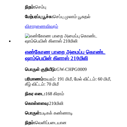
நிறம்:
செம்பு
மேற்பரப்பு பூச்சு:
செப்பு முலாம் பூசுதல்
விசாரணை
விவரம்
எண்கோண பாறை அமைப்பு கொண்ட
ஷாம்பெயின் கிளாஸ் 210மிலி
பொருள் குறியீடு:
GW-CHPG0009
பரிமாணம்:
உயரம்: 191 மிமீ, மேல் விட்டம்: 60 மிமீ,
கீழ் விட்டம்: 70 மிமீ
நிகர எடை:
168 கிராம்
கொள்ளளவு:
210மிலி
பொருள்:
படிகக் கண்ணாடி
நிறம்:
வெளிப்படையான