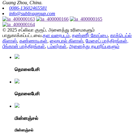
Guang Zhou, China.
0086-13602465581
info@sublivagroup.com
© 2025 சப்லிவா குரூப். அனைத்து உரிமைகளும்
பாதுகாக்கப்பட்டவை.
தள வரைபடம்
,
தண்ணீர் கோப்பை
,
காக்டெய்ல்
கிளாஸ்
,
கண்ணாடிகள்
,
ஹைபால் கிளாஸ்
,
மேசைப் பாத்திரங்கள்,
பீங்கான் பாத்திரங்கள்
,
டம்ளர்கள்
,
அனைத்து தயாரிப்புகளும்
தொலைபேசி
தொலைபேசி
மின்னஞ்சல்
மின்னஞ்சல்