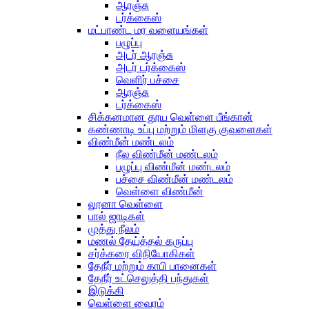
ஆரஞ்சு
டர்க்கைஸ்
மட்பாண்ட மர வளையங்கள்
பழுப்பு
அடர் ஆரஞ்சு
அடர் டர்க்கைஸ்
வெளிர் பச்சை
ஆரஞ்சு
டர்க்கைஸ்
சிக்கனமான தூய வெள்ளை பீங்கான்
கண்ணாடி உப்பு மற்றும் மிளகு குவளைகள்
விண்மீன் மண்டலம்
நீல விண்மீன் மண்டலம்
பழுப்பு விண்மீன் மண்டலம்
பச்சை விண்மீன் மண்டலம்
வெள்ளை விண்மீன்
லூனா வெள்ளை
பால் ஜாடிகள்
முத்து நீலம்
மணல் தேய்த்தல் கருப்பு
சர்க்கரை விநியோகிகள்
தேநீர் மற்றும் காபி பானைகள்
தேநீர் உட்செலுத்தி பந்துகள்
இடுக்கி
வெள்ளை வைரம்