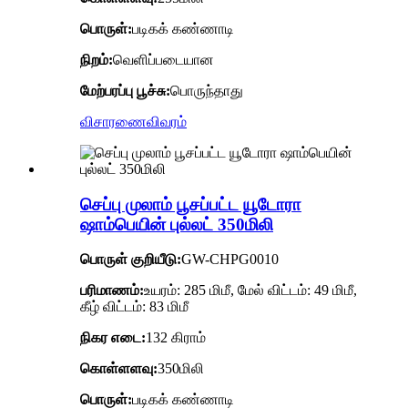
பொருள்:
படிகக் கண்ணாடி
நிறம்:
வெளிப்படையான
மேற்பரப்பு பூச்சு:
பொருந்தாது
விசாரணை
விவரம்
செப்பு முலாம் பூசப்பட்ட யூடோரா
ஷாம்பெயின் புல்லட் 350மிலி
பொருள் குறியீடு:
GW-CHPG0010
பரிமாணம்:
உயரம்: 285 மிமீ, மேல் விட்டம்: 49 மிமீ,
கீழ் விட்டம்: 83 மிமீ
நிகர எடை:
132 கிராம்
கொள்ளளவு:
350மிலி
பொருள்:
படிகக் கண்ணாடி