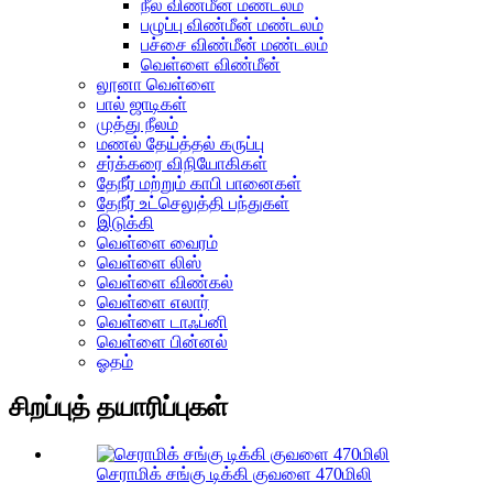
நீல விண்மீன் மண்டலம்
பழுப்பு விண்மீன் மண்டலம்
பச்சை விண்மீன் மண்டலம்
வெள்ளை விண்மீன்
லூனா வெள்ளை
பால் ஜாடிகள்
முத்து நீலம்
மணல் தேய்த்தல் கருப்பு
சர்க்கரை விநியோகிகள்
தேநீர் மற்றும் காபி பானைகள்
தேநீர் உட்செலுத்தி பந்துகள்
இடுக்கி
வெள்ளை வைரம்
வெள்ளை லிஸ்
வெள்ளை விண்கல்
வெள்ளை எலார்
வெள்ளை டாஃப்னி
வெள்ளை பின்னல்
ஓதம்
சிறப்புத் தயாரிப்புகள்
செராமிக் சங்கு டிக்கி குவளை 470மிலி