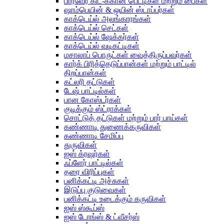
பார்வேர் கிட்-க்கான பெட்டிகள் மற்றும் பைகள்
ஷாம்பெயின் & ஒயின் ஸ்டாப்பர்கள்
காக்டெய்ல் அலங்காரங்கள்
காக்டெய்ல் செட்கள்
காக்டெய்ல் ஷேக்கர்கள்
காக்டெய்ல் வடிகட்டிகள்
மசாலாப் பொருட்கள் வைத்திருப்பவர்கள்
கார்க் பிரித்தெடுப்பான்கள் மற்றும் பாட்டில்
திறப்பான்கள்
கட்லரி தட்டுகள்
டேஷ் பாட்டில்கள்
பான கோஸ்டர்கள்
குடிக்கும் ஸ்ட்ராக்கள்
சொட்டுத் தட்டுகள் மற்றும் பார் பாய்கள்
கண்ணாடி துணைக்கருவிகள்
கண்ணாடி சேமிப்பு
துருவிகள்
ஐஸ் க்ரஷர்கள்
ஃப்ளேர் பாட்டில்கள்
தரை விரிப்புகள்
பனிக்கட்டி அச்சுகள்
இடுப்பு குடுவைகள்
பனிக்கட்டி உடைக்கும் கருவிகள்
ஐஸ் ஸ்கூப்ஸ்
ஐஸ் டோங்ஸ் & ட்வீசர்ஸ்