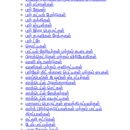
பார் ஏப்ரான்கள்
பார் கேடீஸ்
பார் கட்டிங் போர்டுகள்
பார் கத்திகள்
பார் ஸ்பூன்கள்
பார் இதர பொருட்கள்
பார் கருவிகள் ரேக்குகள்
பார் ட்ரே
தொட்டிகள்
பாட்டில் கேரியர்கள் மற்றும் கூடைகள்
பிராக்கெட்டுகள் மற்றும் விநியோகிகள்
வாளி ஸ்டாண்டுகள்
வாளிகள் மற்றும் குளிரூட்டிகள்
பார்வேர் கிட்-க்கான பெட்டிகள் மற்றும் பைகள்
ஷாம்பெயின் & ஒயின் ஸ்டாப்பர்கள்
காக்டெய்ல் அலங்காரங்கள்
காக்டெய்ல் செட்கள்
காக்டெய்ல் ஷேக்கர்கள்
காக்டெய்ல் வடிகட்டிகள்
மசாலாப் பொருட்கள் வைத்திருப்பவர்கள்
கார்க் பிரித்தெடுப்பான்கள் மற்றும் பாட்டில்
திறப்பான்கள்
கட்லரி தட்டுகள்
டேஷ் பாட்டில்கள்
பான கோஸ்டர்கள்