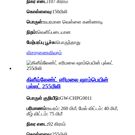
நிகர எடை:
107 கிராம்
கொள்ளளவு:
150மிலி
பொருள்:
உயரமான வெள்ளை கண்ணாடி
நிறம்:
வெளிப்படையான
மேற்பரப்பு பூச்சு:
பொருந்தாது
விசாரணை
விவரம்
கிளீவ்லேண்ட் எரிமலை ஷாம்பெயின்
புல்லட் 255மிலி
பொருள் குறியீடு:
GW-CHPG0011
பரிமாணம்:
உயரம்: 260 மிமீ, மேல் விட்டம்: 40 மிமீ,
கீழ் விட்டம்: 75 மிமீ
நிகர எடை:
92 கிராம்
கொள்ளளவு:
255மிலி