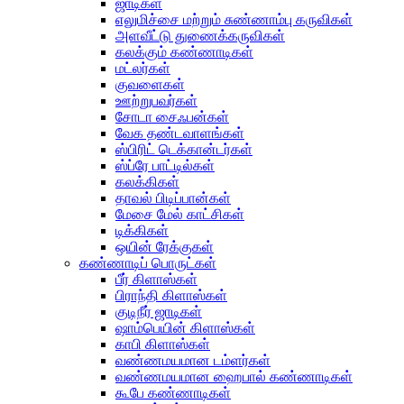
ஜாடிகள்
எலுமிச்சை மற்றும் சுண்ணாம்பு கருவிகள்
அளவீட்டு துணைக்கருவிகள்
கலக்கும் கண்ணாடிகள்
மட்லர்கள்
குவளைகள்
ஊற்றுபவர்கள்
சோடா சைஃபன்கள்
வேக தண்டவாளங்கள்
ஸ்பிரிட் டெக்கான்டர்கள்
ஸ்ப்ரே பாட்டில்கள்
கலக்கிகள்
தாவல் பிடிப்பான்கள்
மேசை மேல் காட்சிகள்
டிக்கிகள்
ஒயின் ரேக்குகள்
கண்ணாடிப் பொருட்கள்
பீர் கிளாஸ்கள்
பிராந்தி கிளாஸ்கள்
குடிநீர் ஜாடிகள்
ஷாம்பெயின் கிளாஸ்கள்
காபி கிளாஸ்கள்
வண்ணமயமான டம்ளர்கள்
வண்ணமயமான ஹைபால் கண்ணாடிகள்
கூபே கண்ணாடிகள்