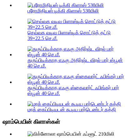
புரோமிதியஸ் டிக்கி கிளாஸ் 530மிலி
செவ்வக வடிவ பிளாஸ்டிக் சொட்டுத் தட்டு
39×22.5 செ.மீ.
துருப்பிடிக்காத எஃகு அதிர்ஷ்ட விரல் பார் ஸ்பூன்
40 செ.மீ.
துருப்பிடிக்காத எஃகு ஸ்கைவார்ட் ஃபிங்கர் பார்
ஸ்பூன் 40 செ.மீ.
மரக் கைப்பிடியுடன் கூடிய பார்டெண்டர் கத்தி
ஷாம்பெயின் கிளாஸ்கள்