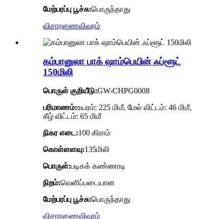
மேற்பரப்பு பூச்சு:
பொருந்தாது
விசாரணை
விவரம்
கம்பானுலா பாக் ஷாம்பெயின் ஃப்ளூட்
150மிலி
பொருள் குறியீடு:
GW-CHPG0008
பரிமாணம்:
உயரம்: 225 மிமீ, மேல் விட்டம்: 46 மிமீ,
கீழ் விட்டம்: 65 மிமீ
நிகர எடை:
100 கிராம்
கொள்ளளவு:
135மிலி
பொருள்:
படிகக் கண்ணாடி
நிறம்:
வெளிப்படையான
மேற்பரப்பு பூச்சு:
பொருந்தாது
விசாரணை
விவரம்