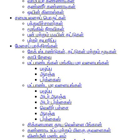
வாம்பயர் கண்ணாடிகள்
தண்ணீர் கண்ணாடிகள்
ஒயின் கிளாஸ்கள்
சமையலறைப் பொருட்கள்
பந்துவீச்சாளர்கள்
மூங்கில் நீராவிகள்
பன் மற்றும் மஃபின் தட்டுகள்
பர்கர் தயாரிப்பு
மேசைப் பாத்திரங்கள்
கேக் ஸ்டாண்டுகள், தட்டுகள் மற்றும் மூடிகள்
காபி சேவை
மட்பாண்டங்கள் மங்கிய மர வளையங்கள்
பழுப்பு
ஆரஞ்சு
டர்க்கைஸ்
மட்பாண்ட மர வளையங்கள்
பழுப்பு
அடர் ஆரஞ்சு
அடர் டர்க்கைஸ்
வெளிர் பச்சை
ஆரஞ்சு
டர்க்கைஸ்
சிக்கனமான தூய வெள்ளை பீங்கான்
கண்ணாடி உப்பு மற்றும் மிளகு குவளைகள்
விண்மீன் மண்டலம்