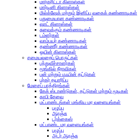
மார்கரிட்டா கிளாஸ்கள்
மார்டினி கிளாஸ்கள்
மில்க்‌ஷேக் மற்றும் இனிப்பு வகைக் கண்ணாடிகள்
புதுமையான கண்ணாடிகள்
ஷாட் கிளாஸ்கள்
சுவைக்கும் கண்ணாடிகள்
டம்ளர்கள்
வாம்பயர் கண்ணாடிகள்
தண்ணீர் கண்ணாடிகள்
ஒயின் கிளாஸ்கள்
சமையலறைப் பொருட்கள்
பந்துவீச்சாளர்கள்
மூங்கில் நீராவிகள்
பன் மற்றும் மஃபின் தட்டுகள்
பர்கர் தயாரிப்பு
மேசைப் பாத்திரங்கள்
கேக் ஸ்டாண்டுகள், தட்டுகள் மற்றும் மூடிகள்
காபி சேவை
மட்பாண்டங்கள் மங்கிய மர வளையங்கள்
பழுப்பு
ஆரஞ்சு
டர்க்கைஸ்
மட்பாண்ட மர வளையங்கள்
பழுப்பு
அடர் ஆரஞ்சு