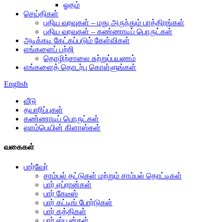
ஓதம்
செய்திகள்
புதிய வரவுகள் – மது அருந்தும் பாத்திரங்கள்
புதிய வரவுகள் – கண்ணாடிப் பொருட்கள்
அடிக்கடி கேட்கப்படும் கேள்விகள்
எங்களைப் பற்றி
தொழிற்சாலை சுற்றுப்பயணம்
எங்களைத் தொடர்பு கொள்ளுங்கள்
English
வீடு
தயாரிப்புகள்
கண்ணாடிப் பொருட்கள்
ஷாம்பெயின் கிளாஸ்கள்
வகைகள்
பார்வேர்
சாம்பல் தட்டுகள் மற்றும் சாம்பல் தொட்டிகள்
பார் ஏப்ரான்கள்
பார் கேடீஸ்
பார் கட்டிங் போர்டுகள்
பார் கத்திகள்
பார் ஸ்பூன்கள்