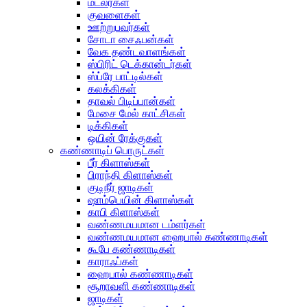
மட்லர்கள்
குவளைகள்
ஊற்றுபவர்கள்
சோடா சைஃபன்கள்
வேக தண்டவாளங்கள்
ஸ்பிரிட் டெக்கான்டர்கள்
ஸ்ப்ரே பாட்டில்கள்
கலக்கிகள்
தாவல் பிடிப்பான்கள்
மேசை மேல் காட்சிகள்
டிக்கிகள்
ஒயின் ரேக்குகள்
கண்ணாடிப் பொருட்கள்
பீர் கிளாஸ்கள்
பிராந்தி கிளாஸ்கள்
குடிநீர் ஜாடிகள்
ஷாம்பெயின் கிளாஸ்கள்
காபி கிளாஸ்கள்
வண்ணமயமான டம்ளர்கள்
வண்ணமயமான ஹைபால் கண்ணாடிகள்
கூபே கண்ணாடிகள்
காராஃப்கள்
ஹைபால் கண்ணாடிகள்
சூறாவளி கண்ணாடிகள்
ஜாடிகள்