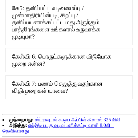
கே5: தனிப்பட்ட வடிவமைப்பு /
முன்மாதிரியின்படி, சிறப்பு /
தனிப்பயனாக்கப்பட்ட மது அருந்தும்
பாத்திரங்களை உங்களால் உருவாக்க
முடியுமா?
கேள்வி 6: பொருட்களுக்கான விநியோக
முறை என்ன?
கேள்வி 7: பணம் செலுத்துவதற்கான
விதிமுறைகள் யாவை?
முந்தையது:
ஸ்ட்ராவுடன் கூடிய ஆப்பிள் கிளாஸ் 325 மிலி
அடுத்து:
எல்இடி படகு வடிவ பனிக்கட்டி வாளி 8.0லி –
தெளிவானது