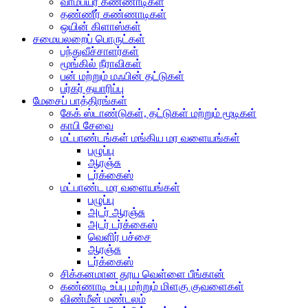
வாம்பயர் கண்ணாடிகள்
தண்ணீர் கண்ணாடிகள்
ஒயின் கிளாஸ்கள்
சமையலறைப் பொருட்கள்
பந்துவீச்சாளர்கள்
மூங்கில் நீராவிகள்
பன் மற்றும் மஃபின் தட்டுகள்
பர்கர் தயாரிப்பு
மேசைப் பாத்திரங்கள்
கேக் ஸ்டாண்டுகள், தட்டுகள் மற்றும் மூடிகள்
காபி சேவை
மட்பாண்டங்கள் மங்கிய மர வளையங்கள்
பழுப்பு
ஆரஞ்சு
டர்க்கைஸ்
மட்பாண்ட மர வளையங்கள்
பழுப்பு
அடர் ஆரஞ்சு
அடர் டர்க்கைஸ்
வெளிர் பச்சை
ஆரஞ்சு
டர்க்கைஸ்
சிக்கனமான தூய வெள்ளை பீங்கான்
கண்ணாடி உப்பு மற்றும் மிளகு குவளைகள்
விண்மீன் மண்டலம்