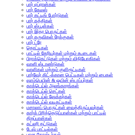
பார் ஏப்ரான்கள்
பார் கேடீஸ்
பார் கட்டிங் போர்டுகள்
பார் கத்திகள்
பார் ஸ்பூன்கள்
பார் இதர பொருட்கள்
பார் கருவிகள் ரேக்குகள்
பார் ட்ரே
தொட்டிகள்
பாட்டில் கேரியர்கள் மற்றும் கூடைகள்
பிராக்கெட்டுகள் மற்றும் விநியோகிகள்
வாளி ஸ்டாண்டுகள்
வாளிகள் மற்றும் குளிரூட்டிகள்
பார்வேர் கிட்-க்கான பெட்டிகள் மற்றும் பைகள்
ஷாம்பெயின் & ஒயின் ஸ்டாப்பர்கள்
காக்டெய்ல் அலங்காரங்கள்
காக்டெய்ல் செட்கள்
காக்டெய்ல் ஷேக்கர்கள்
காக்டெய்ல் வடிகட்டிகள்
மசாலாப் பொருட்கள் வைத்திருப்பவர்கள்
கார்க் பிரித்தெடுப்பான்கள் மற்றும் பாட்டில்
திறப்பான்கள்
கட்லரி தட்டுகள்
டேஷ் பாட்டில்கள்
பான கோஸ்டர்கள்