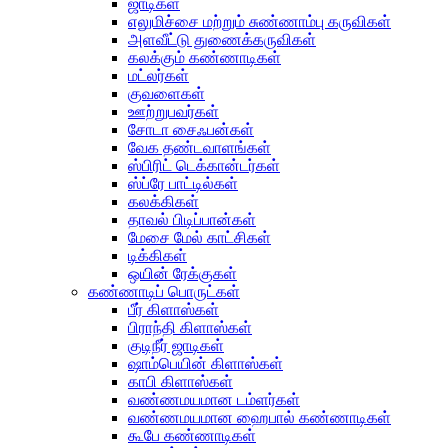
ஜாடிகள்
எலுமிச்சை மற்றும் சுண்ணாம்பு கருவிகள்
அளவீட்டு துணைக்கருவிகள்
கலக்கும் கண்ணாடிகள்
மட்லர்கள்
குவளைகள்
ஊற்றுபவர்கள்
சோடா சைஃபன்கள்
வேக தண்டவாளங்கள்
ஸ்பிரிட் டெக்கான்டர்கள்
ஸ்ப்ரே பாட்டில்கள்
கலக்கிகள்
தாவல் பிடிப்பான்கள்
மேசை மேல் காட்சிகள்
டிக்கிகள்
ஒயின் ரேக்குகள்
கண்ணாடிப் பொருட்கள்
பீர் கிளாஸ்கள்
பிராந்தி கிளாஸ்கள்
குடிநீர் ஜாடிகள்
ஷாம்பெயின் கிளாஸ்கள்
காபி கிளாஸ்கள்
வண்ணமயமான டம்ளர்கள்
வண்ணமயமான ஹைபால் கண்ணாடிகள்
கூபே கண்ணாடிகள்