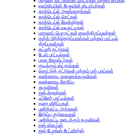
பார்வேர் கிட்-க்கான பெட்டிகள் மற்றும் பைகள்
ஷாம்பெயின் & ஒயின் ஸ்டாப்பர்கள்
காக்டெய்ல் அலங்காரங்கள்
காக்டெய்ல் செட்கள்
காக்டெய்ல் ஷேக்கர்கள்
காக்டெய்ல் வடிகட்டிகள்
மசாலாப் பொருட்கள் வைத்திருப்பவர்கள்
கார்க் பிரித்தெடுப்பான்கள் மற்றும் பாட்டில்
திறப்பான்கள்
கட்லரி தட்டுகள்
டேஷ் பாட்டில்கள்
பான கோஸ்டர்கள்
குடிக்கும் ஸ்ட்ராக்கள்
சொட்டுத் தட்டுகள் மற்றும் பார் பாய்கள்
கண்ணாடி துணைக்கருவிகள்
கண்ணாடி சேமிப்பு
துருவிகள்
ஐஸ் க்ரஷர்கள்
ஃப்ளேர் பாட்டில்கள்
தரை விரிப்புகள்
பனிக்கட்டி அச்சுகள்
இடுப்பு குடுவைகள்
பனிக்கட்டி உடைக்கும் கருவிகள்
ஐஸ் ஸ்கூப்ஸ்
ஐஸ் டோங்ஸ் & ட்வீசர்ஸ்