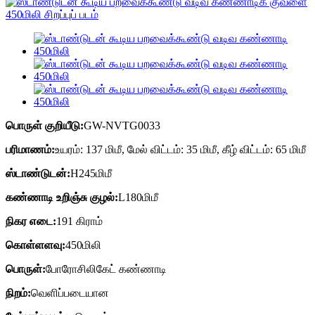
பொருள் குறியீடு:
GW-NVTG0033
பரிமாணம்:
உயரம்: 137 மிமீ, மேல் விட்டம்: 35 மிமீ, கீழ் விட்டம்: 65 மிமீ
ஸ்டாண்டுடன்:
H245மிமீ
கண்ணாடி உறிஞ்சு குழல்:
L180மிமீ
நிகர எடை:
191 கிராம்
கொள்ளளவு:
450மிலி
பொருள்:
போரோசிலிகேட் கண்ணாடி
நிறம்:
வெளிப்படையான