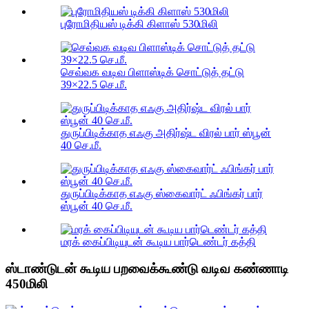
புரோமிதியஸ் டிக்கி கிளாஸ் 530மிலி
செவ்வக வடிவ பிளாஸ்டிக் சொட்டுத் தட்டு
39×22.5 செ.மீ.
துருப்பிடிக்காத எஃகு அதிர்ஷ்ட விரல் பார் ஸ்பூன்
40 செ.மீ.
துருப்பிடிக்காத எஃகு ஸ்கைவார்ட் ஃபிங்கர் பார்
ஸ்பூன் 40 செ.மீ.
மரக் கைப்பிடியுடன் கூடிய பார்டெண்டர் கத்தி
ஸ்டாண்டுடன் கூடிய பறவைக்கூண்டு வடிவ கண்ணாடி
450மிலி