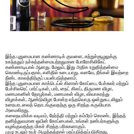
இந்த புதுமையான கண்ணாடிக் குவளை, சுற்றுச்சூழலுக்கு
உகந்ததும் நச்சுத்தன்மையற்றதுமான போரோசிலிகேட்
கண்ணாடியால் ஆனது. மேலும், இது அதிக உறுதித்தன்மை
கொண்டிருப்பதால், எளிதில் உடையாது. எனவே, நீங்கள் இவற்றை
நீண்ட காலத்திற்குப் பயன்படுத்தலாம்.
இந்த புதுமையான காக்டெய்ல் கிளாஸ் கோப்பை, பேச்சுலர் மற்றும்
பேச்சிலரெட் பார்ட்டிகள், பார், நைட் கிளப், திருமண விழா,
மணமகனின் தோழர்கள், மணமகள் விழா, விவாகரத்து
விழாக்கள், ஆண்டுவிழா போன்ற எந்தவொரு ஒன்றுகூடலிலும்
உரையாடலைத் தொடங்குவதற்கு ஒரு சிறந்த கருவியாக
அமைகிறது.
கலைநயமிக்க வடிவம், நேர்த்தி மற்றும் கம்பீரம் கொண்ட இந்தத்
தனித்துவமான ஒயின் கோப்பைகள், உங்கள் நண்பர்களுக்கு
வழங்குவதற்கு மிகச் சிறந்த பரிசுகளாகும்.
முழு உடலும் உயர் அழுத்தத்தால் பதப்படுத்தப்படுகிறது,