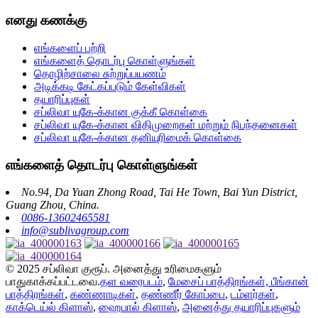
எனது கணக்கு
எங்களைப் பற்றி
எங்களைத் தொடர்பு கொள்ளுங்கள்
தொழிற்சாலை சுற்றுப்பயணம்
அடிக்கடி கேட்கப்படும் கேள்விகள்
தயாரிப்புகள்
சப்லிவா யுகே-க்கான குக்கீ கொள்கை
சப்லிவா யுகே-க்கான விதிமுறைகள் மற்றும் நிபந்தனைகள்
சப்லிவா யுகே-க்கான தனியுரிமைக் கொள்கை
எங்களைத் தொடர்பு கொள்ளுங்கள்
No.94, Da Yuan Zhong Road, Tai He Town, Bai Yun District,
Guang Zhou, China.
0086-13602465581
info@sublivagroup.com
© 2025 சப்லிவா குரூப். அனைத்து உரிமைகளும்
பாதுகாக்கப்பட்டவை.
தள வரைபடம்
,
மேசைப் பாத்திரங்கள், பீங்கான்
பாத்திரங்கள்
,
கண்ணாடிகள்
,
தண்ணீர் கோப்பை
,
டம்ளர்கள்
,
காக்டெய்ல் கிளாஸ்
,
ஹைபால் கிளாஸ்
,
அனைத்து தயாரிப்புகளும்