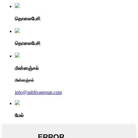
தொலைபேசி
தொலைபேசி
மின்னஞ்சல்
மின்னஞ்சல்
info@sublivagroup.com
மேல்