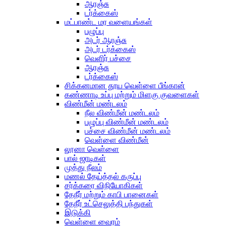
ஆரஞ்சு
டர்க்கைஸ்
மட்பாண்ட மர வளையங்கள்
பழுப்பு
அடர் ஆரஞ்சு
அடர் டர்க்கைஸ்
வெளிர் பச்சை
ஆரஞ்சு
டர்க்கைஸ்
சிக்கனமான தூய வெள்ளை பீங்கான்
கண்ணாடி உப்பு மற்றும் மிளகு குவளைகள்
விண்மீன் மண்டலம்
நீல விண்மீன் மண்டலம்
பழுப்பு விண்மீன் மண்டலம்
பச்சை விண்மீன் மண்டலம்
வெள்ளை விண்மீன்
லூனா வெள்ளை
பால் ஜாடிகள்
முத்து நீலம்
மணல் தேய்த்தல் கருப்பு
சர்க்கரை விநியோகிகள்
தேநீர் மற்றும் காபி பானைகள்
தேநீர் உட்செலுத்தி பந்துகள்
இடுக்கி
வெள்ளை வைரம்