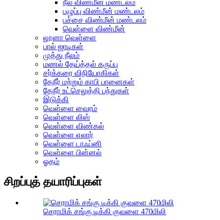
நீல விண்மீன் மண்டலம்
பழுப்பு விண்மீன் மண்டலம்
பச்சை விண்மீன் மண்டலம்
வெள்ளை விண்மீன்
லூனா வெள்ளை
பால் ஜாடிகள்
முத்து நீலம்
மணல் தேய்த்தல் கருப்பு
சர்க்கரை விநியோகிகள்
தேநீர் மற்றும் காபி பானைகள்
தேநீர் உட்செலுத்தி பந்துகள்
இடுக்கி
வெள்ளை வைரம்
வெள்ளை லிஸ்
வெள்ளை விண்கல்
வெள்ளை எலார்
வெள்ளை டாஃப்னி
வெள்ளை பின்னல்
ஓதம்
சிறப்புத் தயாரிப்புகள்
செராமிக் சங்கு டிக்கி குவளை 470மிலி